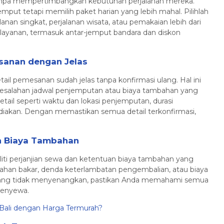
npa mempertimbangkan kebutuhan perjalanan mereka.
put tetapi memilih paket harian yang lebih mahal. Pilihlah
anan singkat, perjalanan wisata, atau pemakaian lebih dari
n layanan, termasuk antar-jemput bandara dan diskon
esanan dengan Jelas
il pemesanan sudah jelas tanpa konfirmasi ulang. Hal ini
esalahan jadwal penjemputan atau biaya tambahan yang
tail seperti waktu dan lokasi penjemputan, durasi
diakan. Dengan memastikan semua detail terkonfirmasi,
n Biaya Tambahan
ti perjanjian sewa dan ketentuan biaya tambahan yang
bahan bakar, denda keterlambatan pengembalian, atau biaya
 yang tidak menyenangkan, pastikan Anda memahami semua
menyewa.
Bali dengan Harga Termurah?