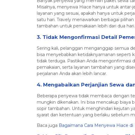
Banyak penyewa yang memilih paket sewa ta
Misalnya, menyewa Hiace hanya untuk antar-jem
layanan yang sesuai, apakah hanya untuk perjal
satu hari. Travely menawarkan berbagai piliha
tambahan untuk pemakaian lebih dari dua hari.
3. Tidak Mengonfirmasi Detail Pem
Sering kali, pelanggan menganggap semua deta
bisa menyebabkan ketidaknyamanan seperti k
tidak terduga. Pastikan Anda mengonfirmasi de
pemakaian, serta layanan tambahan yang dise
perjalanan Anda akan lebih lancar.
4. Mengabaikan Perjanjian Sewa da
Beberapa penyewa tidak membaca dengan teli
mungkin dikenakan. Ini bisa mencakup biaya 
sopir tambahan. Untuk menghindari kejutan
syarat dan ketentuan yang berlaku sebelum 
Baca juga
Bagaimana Cara Menyewa Hiace di 