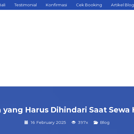
ali
Testimonial
Konfirmasi
Cek Booking
Artikel Blog
 yang Harus Dihindari Saat Sewa H
16 February 2025
397x
Blog