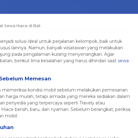
at Sewa Hiace di Bali
njadi solusi ideal untuk perjalanan kelompok, baik untuk
a khusus lainnya. Namun, banyak wisatawan yang melakukan
rujung pada pengalaman kurang menyenangkan. Agar
tan, berikut lima kesalahan yang harus dihindari saat
sewa
a Sebelum Memesan
dak memeriksa kondisi mobil sebelum melakukan pemesanan.
n harga murah, tetapi armada yang mereka sediakan dalam
ri penyedia yang terpercaya seperti Travely atau
iace bersih, baru, dan nyaman. Sebelum berangkat, periksa
an mobil.
tuhan