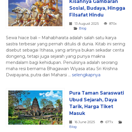
Kisahnya Gambaran
Sosial, Budaya, Hingga
Filsafat Hindu
13 August 2025
870x
Blog
Sewa hiace bali – Mahabharata adalah salah satu karya
sastra terbesar yang pernah ditulis di dunia. Kitab ini sering
disebut sebagai Itihasa, yang artinya bukan sekadar cerita
dongeng, tetapi juga sejarah yang punya makna
mendalam bagi kehidupan. Penulisnya adalah seorang
maha resi bernama Bhagawan Wiyasa atau Sri Krishna
Dwipayana, putra dari Maharsi ...
selengkapnya
Pura Taman Saraswati
Ubud Sejarah, Daya
Tarik, Harga Tiket
Masuk
16 June 2025
677x
Blog