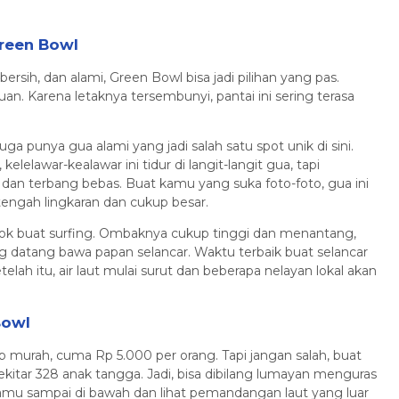
Green Bowl
rsih, dan alami, Green Bowl bisa jadi pilihan yang pas.
auan. Karena letaknya tersembunyi, pantai ini sering terasa
ga punya gua alami yang jadi salah satu spot unik di sini.
 kelelawar-kealawar ini tidur di langit-langit gua, tapi
an terbang bebas. Buat kamu yang suka foto-foto, gua ini
etengah lingkaran dan cukup besar.
cocok buat surfing. Ombaknya cukup tinggi dan menantang,
datang bawa papan selancar. Waktu terbaik buat selancar
telah itu, air laut mulai surut dan beberapa nelayan lokal akan
Bowl
 murah, cuma Rp 5.000 per orang. Tapi jangan salah, buat
ekitar 328 anak tangga. Jadi, bisa dibilang lumayan menguras
kamu sampai di bawah dan lihat pemandangan laut yang luar