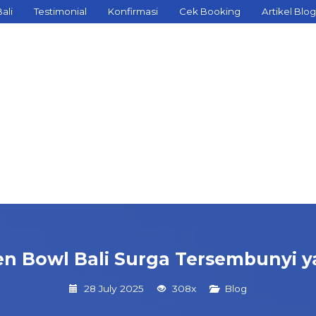
ali
Testimonial
Konfirmasi
Cek Booking
Artikel Blog
een Bowl Bali Surga Tersembunyi 
28 July 2025
308x
Blog