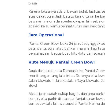
biasa.
Karena lokasinya ada di bawah bukit, fasilitas 
atas dekat pura. Jadi, begitu kamu turun ke b
bawa air minum dan perlengkapan lain sebel
apalagi kalau kamu berniat turun dan naik tang
Jam Operasional
Pantai Green Bowl buka 24 jam. Jadi, nggak a
pagi, siang, sore, atau bahkan malam. Tapi teta
pencahayaan bagus buat foto-foto dan suasan
Rute Menuju Pantai Green Bowl
Jarak dari pusat kota Denpasar ke Pantai Gre
menit tergantung lalu lintas. Rutenya bisa lew
Jalan Uluwatu II, lalu ke Jalan Raya Uluwatu, 
Bowl.
Akses jalan sudah cukup bagus, dan area parkir
sendiri, bisa parkir di atas dan lanjut turun l
tempat wisata lainnya seperti Pantai Karma da