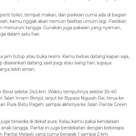
seperti toilet, tempat makan, dan parkiran cuma ada di bagian
awah, kamu nggak akan nemuin fasilitas umum lagi. Pastikan
um menuruni tangga. Gunakan juga pakaian yang nyaman,
ga dalam satu hari.
da jam tutup atau buka resmi. Kamu bebas datang kapan saja,
p disarankan datang saat pagi atau siang hari, supaya
anya lebih aman.
en Bowl sekitar 24,5 km. Waktu tempuhnya sekitar 35–40
at Jalan Imam Bonjol, lanjut ke Bypass Ngurah Rai, terus ke
Jalan Pura Batu Pageh, sampai akhirnya ke Jalan Pantai Green
 juga tersedia di dekat pura. Kalau kamu pakai kendaraan
ewat anak tangga. Pantai ini juga berdekatan dengan beberapa
n Pantai Melasti yang cuma berjarak 1 sampai 2 km.