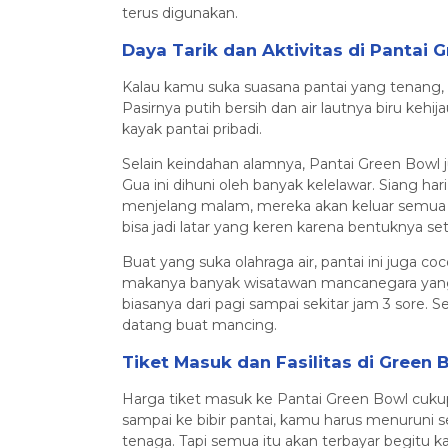
terus digunakan.
Daya Tarik dan Aktivitas di Pantai 
Kalau kamu suka suasana pantai yang tenang, be
Pasirnya putih bersih dan air lautnya biru kehij
kayak pantai pribadi.
Selain keindahan alamnya, Pantai Green Bowl ju
Gua ini dihuni oleh banyak kelelawar. Siang hari,
menjelang malam, mereka akan keluar semua d
bisa jadi latar yang keren karena bentuknya s
Buat yang suka olahraga air, pantai ini juga 
makanya banyak wisatawan mancanegara yang 
biasanya dari pagi sampai sekitar jam 3 sore. Se
datang buat mancing.
Tiket Masuk dan Fasilitas di Green 
Harga tiket masuk ke Pantai Green Bowl cukup
sampai ke bibir pantai, kamu harus menuruni s
tenaga. Tapi semua itu akan terbayar begitu 