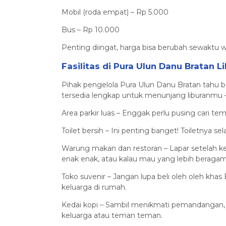
Mobil (roda empat) – Rp 5.000
Bus – Rp 10.000
Penting diingat, harga bisa berubah sewaktu wak
Fasilitas di Pura Ulun Danu Bratan 
Pihak pengelola Pura Ulun Danu Bratan tahu b
tersedia lengkap untuk menunjang liburanmu
Area parkir luas – Enggak perlu pusing cari te
Toilet bersih – Ini penting banget! Toiletnya se
Warung makan dan restoran – Lapar setelah ke
enak enak, atau kalau mau yang lebih beraga
Toko suvenir – Jangan lupa beli oleh oleh khas
keluarga di rumah.
Kedai kopi – Sambil menikmati pemandangan, 
keluarga atau teman teman.