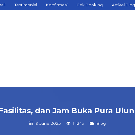
ali
Testimonial
Konfirmasi
Cek Booking
Artikel Blog
 Fasilitas, dan Jam Buka Pura Ulu
9 June 2025
1.124x
Blog