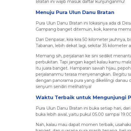
Bratan ini wajib masuk daftar kunjunganmu!
Menuju Pura Ulun Danu Bratan
Pura Ulun Danu Bratan ini lokasinya ada di De
Gampang banget ditemuin, kok, karena memang
Dari Denpasar, kira kira 50 kilometer jauhnya, b
Tabanan, lebih dekat lagi, sekitar 35 kilometer 
Memang sih, perjalanan ke sini sedikit menan
perbukitan. Tapi jangan kaget kalau kamu ma
itu juara banget. Hamparan sawah hijau, pep
perjalananmu terasa menyenangkan. Begitu samp
dengan panorama pura yang dikelilingi danau 
senyum sendiri melihatnya!
Waktu Terbaik untuk Mengunjungi P
Pura Ulun Danu Bratan ini buka setiap hari, da
buka lebih awal, yaitu pukul 05.00 sampai 19.0
Nah, kalau mau dapat momen terbaik, usahakan
banget, dan suasana pura masih tenang, belum