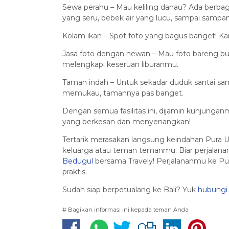
Sewa perahu – Mau keliling danau? Ada berbaga
yang seru, bebek air yang lucu, sampai samp
Kolam ikan – Spot foto yang bagus banget! Ka
Jasa foto dengan hewan – Mau foto bareng bur
melengkapi keseruan liburanmu.
Taman indah – Untuk sekadar duduk santai s
memukau, tamannya pas banget.
Dengan semua fasilitas ini, dijamin kunjungan
yang berkesan dan menyenangkan!
Tertarik merasakan langsung keindahan Pura U
keluarga atau teman temanmu. Biar perjalan
Bedugul
bersama Travely! Perjalananmu ke Pu
praktis.
Sudah siap berpetualang ke Bali? Yuk
hubungi 
# Bagikan informasi ini kepada teman Anda