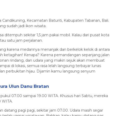
sa Candikuning, Kecamatan Baturiti, Kabupaten Tabanan, Bali.
 sudah jadi ikon wisata.
isa ditempuh sekitar 1,5 jam pakai mobil. Kalau dari pusat kota
atau satu jam perjalanan.
tang karena medannya menanjak dan berkelok kelok di antara
lah ketagihan! Kenapa? Karena pemandangan sepanjang jalan
ohonan rindang, dan udara yang makin sejuk akan membuat
ai di lokasi, semua rasa lelah langsung terbayar lunas
dan perbukitan hijau. Dijamin kamu langsung senyum
ura Ulun Danu Bratan
ri pukul 07.00 sampai 19.00 WITA. Khusus hari Sabtu, mereka
0 WITA.
 datang pagi pagi, sekitar jam 07.00. Udara masih segar
 terlalu ramai wisatawan. Bahkan, kalau kamu datang pas