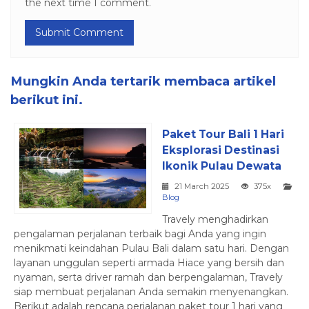
the next time I comment.
Mungkin Anda tertarik membaca artikel
berikut ini.
Paket Tour Bali 1 Hari
Eksplorasi Destinasi
Ikonik Pulau Dewata
21 March 2025
375x
Blog
Travely menghadirkan
pengalaman perjalanan terbaik bagi Anda yang ingin
menikmati keindahan Pulau Bali dalam satu hari. Dengan
layanan unggulan seperti armada Hiace yang bersih dan
nyaman, serta driver ramah dan berpengalaman, Travely
siap membuat perjalanan Anda semakin menyenangkan.
Berikut adalah rencana perjalanan paket tour 1 hari yang