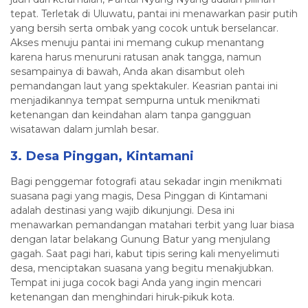
tepat. Terletak di Uluwatu, pantai ini menawarkan pasir putih
yang bersih serta ombak yang cocok untuk berselancar.
Akses menuju pantai ini memang cukup menantang
karena harus menuruni ratusan anak tangga, namun
sesampainya di bawah, Anda akan disambut oleh
pemandangan laut yang spektakuler. Keasrian pantai ini
menjadikannya tempat sempurna untuk menikmati
ketenangan dan keindahan alam tanpa gangguan
wisatawan dalam jumlah besar.
3. Desa Pinggan, Kintamani
Bagi penggemar fotografi atau sekadar ingin menikmati
suasana pagi yang magis, Desa Pinggan di Kintamani
adalah destinasi yang wajib dikunjungi. Desa ini
menawarkan pemandangan matahari terbit yang luar biasa
dengan latar belakang Gunung Batur yang menjulang
gagah. Saat pagi hari, kabut tipis sering kali menyelimuti
desa, menciptakan suasana yang begitu menakjubkan.
Tempat ini juga cocok bagi Anda yang ingin mencari
ketenangan dan menghindari hiruk-pikuk kota.