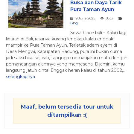
Buka dan Daya Tarik
Pura Taman Ayun
9 June 2025
863x
Blog
Sewa hiace bali – Kalau lagi
liburan di Bali, rasanya kurang lengkap kalau enggak
mampir ke Pura Taman Ayun. Terletak adem ayem di
Desa Mengwi, Kabupaten Badung, pura ini bukan cuma
jadi saksi bisu sejarah, tapi juga memanjakan mata dengan
pemandangan alamnya yang memesona. Dijamin, kamu
langsung jatuh cinta! Enggak heran kalau di tahun 2002,...
selengkapnya
Maaf, belum tersedia tour untuk
ditampilkan :(