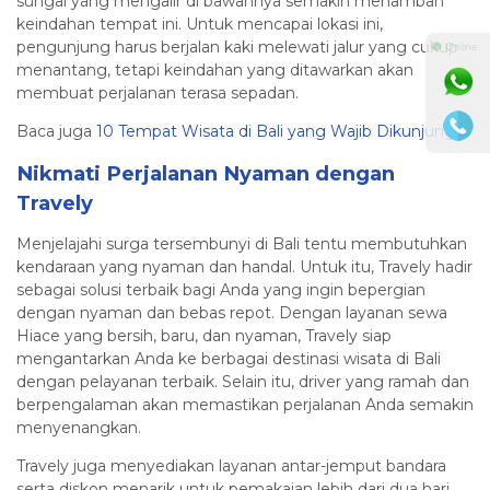
sungai yang mengalir di bawahnya semakin menambah
keindahan tempat ini. Untuk mencapai lokasi ini,
pengunjung harus berjalan kaki melewati jalur yang cukup
⚫ Online
menantang, tetapi keindahan yang ditawarkan akan
membuat perjalanan terasa sepadan.
Baca juga
10 Tempat Wisata di Bali yang Wajib Dikunjungi
Nikmati Perjalanan Nyaman dengan
Travely
Menjelajahi surga tersembunyi di Bali tentu membutuhkan
kendaraan yang nyaman dan handal. Untuk itu, Travely hadir
sebagai solusi terbaik bagi Anda yang ingin bepergian
dengan nyaman dan bebas repot. Dengan layanan sewa
Hiace yang bersih, baru, dan nyaman, Travely siap
mengantarkan Anda ke berbagai destinasi wisata di Bali
dengan pelayanan terbaik. Selain itu, driver yang ramah dan
berpengalaman akan memastikan perjalanan Anda semakin
menyenangkan.
Travely juga menyediakan layanan antar-jemput bandara
serta diskon menarik untuk pemakaian lebih dari dua hari.