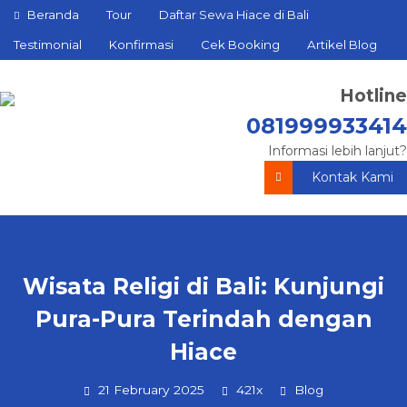
Beranda
Tour
Daftar Sewa Hiace di Bali
Testimonial
Konfirmasi
Cek Booking
Artikel Blog
Hotline
081999933414
Informasi lebih lanjut?
Kontak Kami
Wisata Religi di Bali: Kunjungi
Pura-Pura Terindah dengan
Hiace
21 February 2025
421x
Blog