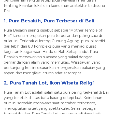
pengalaman religius tetapi juga wawasan mendalam
tentang kearifan lokal dan keindahan arsitektur tradisional
Bali.
1. Pura Besakih, Pura Terbesar di Bali
Pura Besakih sering disebut sebagai “Mother Temple of
Bali” karena merupakan pura terbesar dan paling suci di
pulau ini. Terletak di lereng Gunung Agung, pura ini terdiri
dari lebih dari 80 kompleks pura yang menjadi pusat
kegiatan keagamaan Hindu di Bali. Setiap sudut Pura
Besakih menawarkan suasana yang sakral dengan
pemandangan alam yang memukau. Wisatawan yang
berkunjung ke sini disarankan mengenakan pakaian yang
sopan dan mengikuti aturan adat setempat.
2. Pura Tanah Lot, Ikon Wisata Religi
Pura Tanah Lot adalah salah satu pura paling terkenal di Bali
yang terletak di atas batu karang di tepi laut. Keindahan
pura ini semakin menawan saat matahari terbenam,
menciptakan siluet yang spektakuler. Selain sebagai
tempat ibadah, Pura Tanah Lot juga menjadi daya tarik