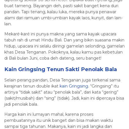
buat tameng. Bayangin deh, pasti sakit banget kena duri
pandan. Tapi tenang, kalau luka, mereka punya penawar
alami dari ramuan umbi-umbian kayak laos, kunyit, dan lain-
lain.
Mekaré-karé ini punya makna yang sama kayak upacara
tabuh rah di umat Hindu Bali. Dan yang bikin suasana makin
hidup, upacara ini selalu diiringi gamelan selonding, gamelan
khas Desa Tenganan. Pokoknya, kalau kamu pas kebetulan
di Bali bulan Juni, coba deh dateng, seru banget!
Kain Gringsing Tenun Sakti Penolak Bala
Selain perang pandan, Desa Tenganan juga terkenal sama
kerajinan tenun double ikat
kain Gringsing
. “Gringsing” itu
artinya “tidak sakit” atau “penolak bala”, dari kata “gering”
(sakit/musibah) dan “sing” (tidak). Jadi, kain ini dipercaya bisa
jadi penolak bala.
Harga kain ini lumayan mahal, karena proses
pembuatannya itu unik banget dan bisa makan waktu
sampai tiga tahunan. Makanya, kain ini jadi langka dan