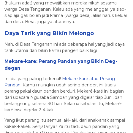
(hukum adat) yang mewajibkan mereka nikah sesama
warga Desa Tenganan. Kalau ada yang melanggar, ya siap-
siap aja gak boleh jadi krama (warga desa), alias harus keluar
dari desa. Berat juga ya aturannya.
Daya Tarik yang Bikin Melongo
Nah, di Desa Tenganan ini ada beberapa hal yang jadi daya
tarik utama dan bikin kamu pengen balik lagi
Mekare-kare: Perang Pandan yang Bikin Deg-
degan
Ini dia yang paling terkenal!
Mekare-kare atau Perang
Pandan
. Kamu mungkin udah sering denger, ini tradisi
perang pakai daun pandan berduri. Mekaré-karé ini bagian
dari upacara Ngusaba Sambah yang digelar tiap Juni, dan
berlangsung selama 30 hari. Selama sebulan itu, Mekaré-
karé bisa digelar 2-4 kali.
Yang ikut perang itu semua laki-laki, dari anak-anak sampai
kakek-kakek. Senjatanya? Ya itu tadi, daun pandan yang
dipotong sekitar 30 sentimeter. Dipakai buat nyerang, juga