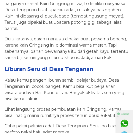
harganya mahal. Kain Gringsing ini wajib dimiliki masyarakat
Desa Tenganan buat upacara adat, misalnya pas ngaben.
Kain ini dipasang di pucuk bade (tempat ngusung mayat).
Terus, juga dipakai buat upacara potong gigi sebagai alas
bantal.
Dulu katanya, darah manusia dipakai buat pewarna benang,
karena kain Gringsing ini didominasi warna merah. Tapi
sebenarnya, bahan pewarnanya itu dari getah kayu tertentu
sama biji kemiri yang diramu khusus. Jadi, aman kok.
Liburan Seru di Desa Tenganan
Kalau kamu pengen liburan sambil belajar budaya, Desa
Tenganan ini cocok banget. Kamu bisa ikut perjalanan
wisata budaya Bali Kuno di sini. Banyak aktivitas seru yang
bisa kamu lakuin:
Lihat langsung proses pembuatan kain Gringsing. Kamu
⚫ Online
bisa lihat gimana rumitnya proses tenun double ikat itu.
Coba pakai pakaian adat Desa Tenganan. Seru lho bisa
berfoto pakai baju adat mereka.