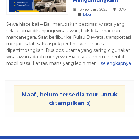
Menguntungkan?
13 February 2025
387x
Blog
Sewa hiace bali – Bali merupakan destinasi wisata yang
selalu ramai dikunjungi wisatawan, baik lokal maupun
mancanegara. Saat berlibur ke Pulau Dewata, transportasi
menjadi salah satu aspek penting yang harus
dipertimbangkan. Dua opsi utama yang sering digunakan
wisatawan adalah menyewa Hiace atau memilih rental
mobil biasa. Lantas, mana yang lebih men...
selengkapnya
Maaf, belum tersedia tour untuk
ditampilkan :(